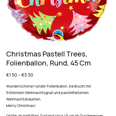
Christmas Pastell Trees,
Folienballon, Rund, 45 Cm
€
1.50
–
€
3.50
Wunderschöner runder Folienballon, bedruckt mit
fröhlichem Weihnachtsgruß und pastellfarbenen
Weihnachtsbäumen.
Merry Christmas!
Größe: Im befüllten Zustand circa 45 cm im Durchmesser.