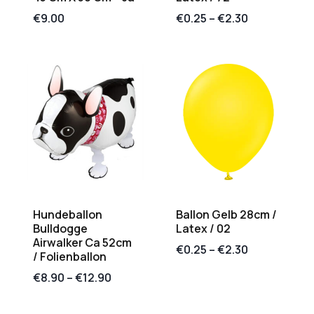
€
9.00
€
0.25
–
€
2.30
Hundeballon
Ballon Gelb 28cm /
Bulldogge
Latex / 02
Airwalker Ca 52cm
€
0.25
–
€
2.30
/ Folienballon
€
8.90
–
€
12.90