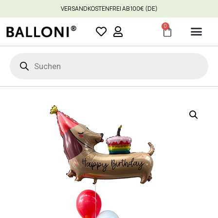
VERSANDKOSTENFREI AB 100€ (DE)
0