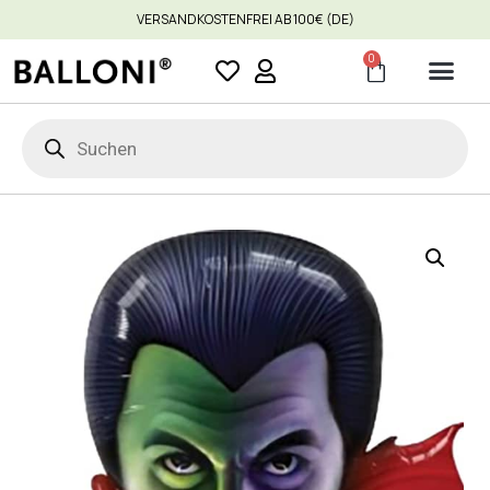
VERSANDKOSTENFREI AB 100€ (DE)
0