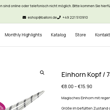
nd online oder telefonisch nicht möglich. Bitte kommen Sie hierfür 
eshop@balloni.de
+49 221 510910
Monthly Highlights
Katalog
Store
Kontak
Einhorn Kopf /
€
8.00
–
€
15.90
Magisches Einhorn mit rege
Größe im befüllten Zustand c