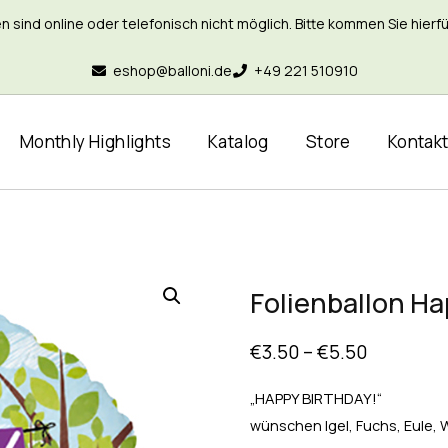
nd online oder telefonisch nicht möglich. Bitte kommen Sie hierfür 
eshop@balloni.de
+49 221 510910
Monthly Highlights
Katalog
Store
Kontak
Folienballon Ha
€
3.50
–
€
5.50
„HAPPY BIRTHDAY!“
wünschen Igel, Fuchs, Eule,