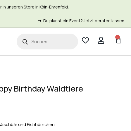
in unseren Store in Köln-Ehrenfeld.
Du planst ein Event? Jetzt beraten lassen.
0
t
ppy Birthday Waldtiere
 Waschbär und Eichhörnchen.