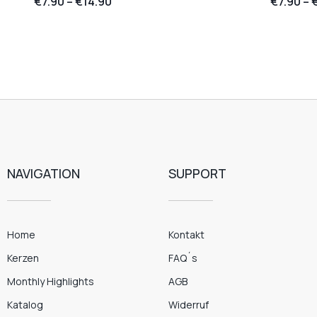
€
7.90
–
€
14.90
€
7.90
–
NAVIGATION
SUPPORT
Home
Kontakt
Kerzen
FAQ´s
Monthly Highlights
AGB
Katalog
Widerruf