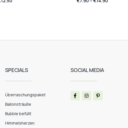
€
12.50
€
7.90
–
€
14.90
SPECIALS
SOCIAL MEDIA
Überraschungspaket
Ballonsträuße
Bubble befüllt
Himmelsherzen