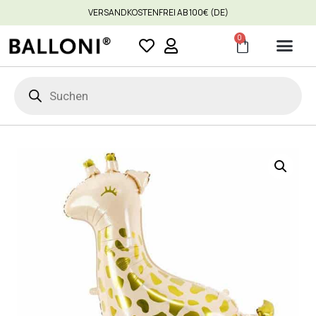
VERSANDKOSTENFREI AB 100€ (DE)
0