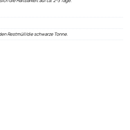
ch die Haltbarkeit auf ca. 2-3 Tage.
 den Restmüll/die schwarze Tonne.