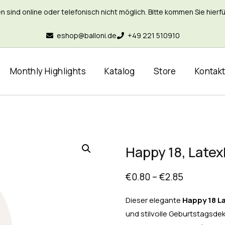
nd online oder telefonisch nicht möglich. Bitte kommen Sie hierfür 
eshop@balloni.de
+49 221 510910
Monthly Highlights
Katalog
Store
Kontak
Happy 18, Latex
€
0.80
–
€
2.85
Dieser elegante
Happy 18
L
und stilvolle Geburtstagsde