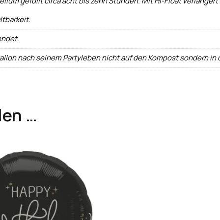
um gefüllt circa acht bis zehn Stunden. Mit Hi-Float verlängert si
ltbarkeit.
endet.
Ballon nach seinem Partyleben nicht auf den Kompost sondern in
len …