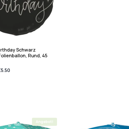
irthday Schwarz
olienballon, Rund, 45
€
5.50
Angebot!