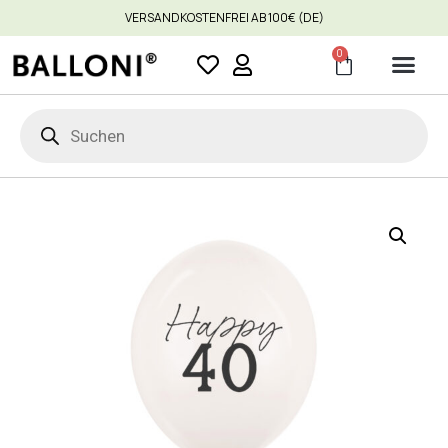
VERSANDKOSTENFREI AB 100€ (DE)
0