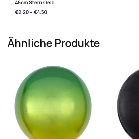
45cm Stern Gelb
€
2.20
–
€
4.50
Ähnliche Produkte