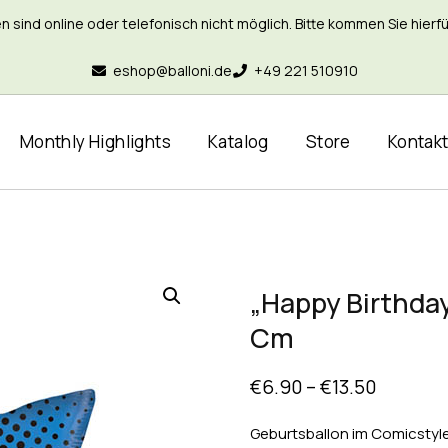
nd online oder telefonisch nicht möglich. Bitte kommen Sie hierfür 
eshop@balloni.de
+49 221 510910
Monthly Highlights
Katalog
Store
Kontak
„Happy Birthday
Cm
€
6.90
–
€
13.50
Geburtsballon im Comicstyle 