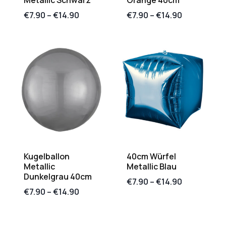
Metallic Schwarz
Orange 40cm
€
7.90
–
€
14.90
€
7.90
–
€
14.90
Kugelballon
40cm Würfel
Metallic
Metallic Blau
Dunkelgrau 40cm
€
7.90
–
€
14.90
€
7.90
–
€
14.90