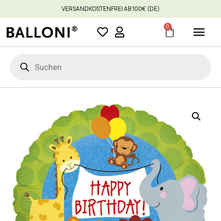
VERSANDKOSTENFREI AB 100€ (DE)
0