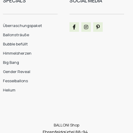
SPECIALS
SOCIAL MEDIA
Überraschungspaket
Ballonsträuße
Bubble befüllt
Himmelsherzen
Big Bang
Gender Reveal
Fesselballons
Helium
BALLONI Shop
Ehrenfeldgürtel 88-94