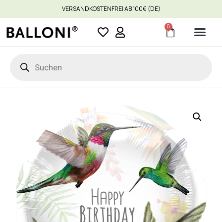
VERSANDKOSTENFREI AB 100€ (DE)
0