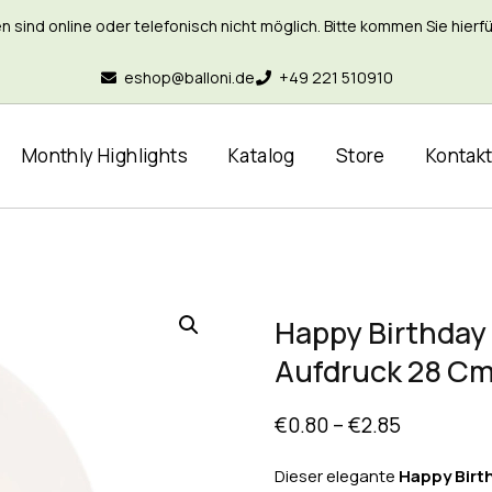
nd online oder telefonisch nicht möglich. Bitte kommen Sie hierfür 
eshop@balloni.de
+49 221 510910
Monthly Highlights
Katalog
Store
Kontak
Happy Birthday 
Aufdruck 28 C
€
0.80
–
€
2.85
Dieser elegante
Happy Birt