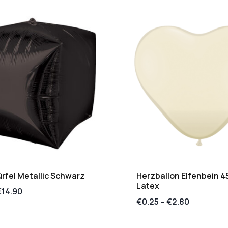
rfel Metallic Schwarz
Herzballon Elfenbein 4
Latex
€
14.90
€
0.25
–
€
2.80