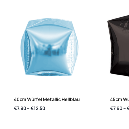
40cm Würfel Metallic Hellblau
45cm Wü
€
7.90
–
€
12.50
€
7.90
–