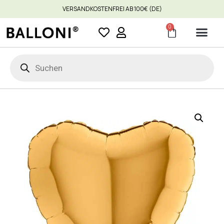
VERSANDKOSTENFREI AB 100€ (DE)
0