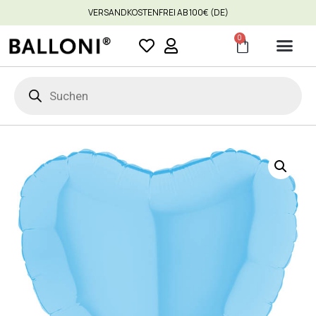
VERSANDKOSTENFREI AB 100€ (DE)
0