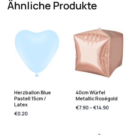
Ähnliche Produkte
Herzballon Blue
40cm Würfel
Pastell 15cm /
Metallic Roségold
Latex
€
7.90
–
€
14.90
€
0.20