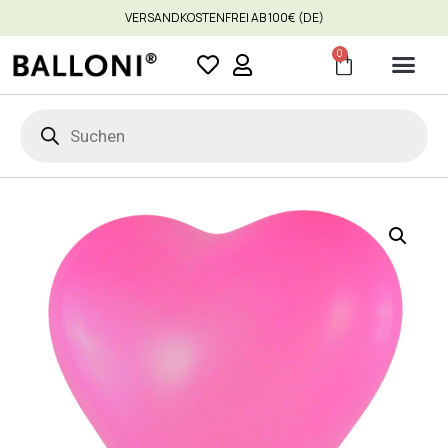
VERSANDKOSTENFREI AB 100€ (DE)
0