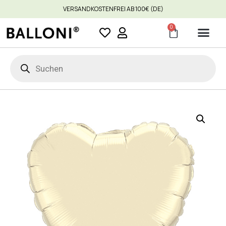
VERSANDKOSTENFREI AB 100€ (DE)
0