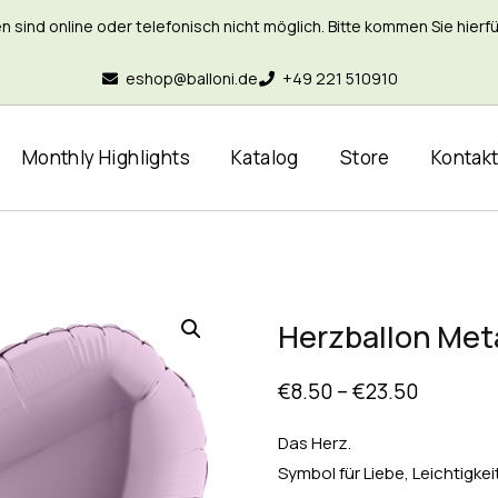
nd online oder telefonisch nicht möglich. Bitte kommen Sie hierfür 
eshop@balloni.de
+49 221 510910
Monthly Highlights
Katalog
Store
Kontak
Herzballon Metal
€
8.50
–
€
23.50
Das Herz.
Symbol für Liebe, Leichtigkei