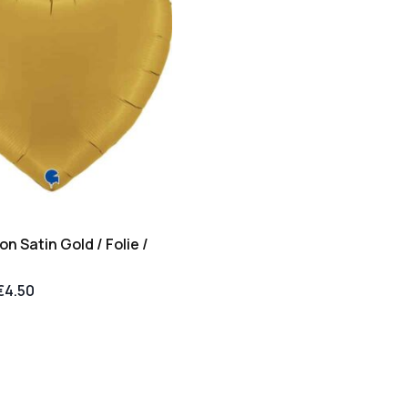
n Satin Gold / Folie /
€
4.50