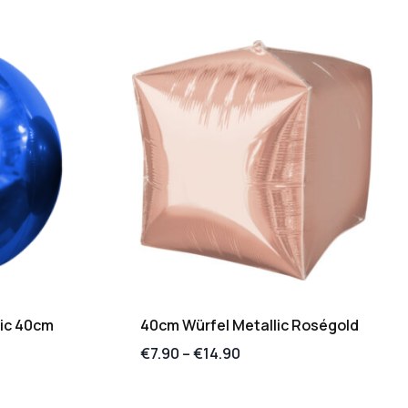
lic 40cm
40cm Würfel Metallic Roségold
€
7.90
–
€
14.90