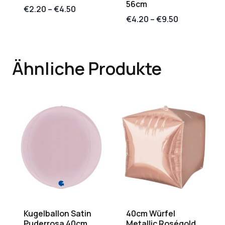
56cm
€
2.20
–
€
4.50
€
4.20
–
€
9.50
Ähnliche Produkte
Kugelballon Satin
40cm Würfel
Puderrosa 40cm
Metallic Roségold