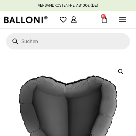
VERSANDKOSTENFREI AB 100€ (DE)
0