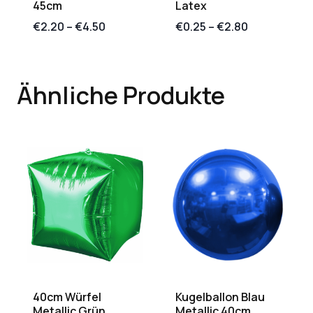
45cm
Latex
€
2.20
–
€
4.50
€
0.25
–
€
2.80
Ähnliche Produkte
40cm Würfel
Kugelballon Blau
Metallic Grün
Metallic 40cm