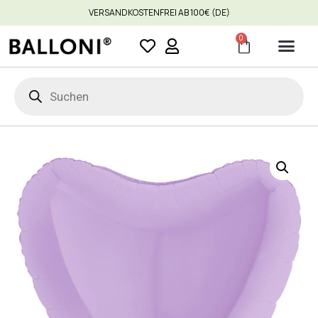
VERSANDKOSTENFREI AB 100€ (DE)
0