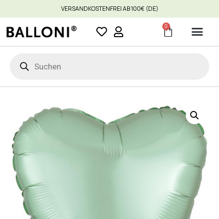
VERSANDKOSTENFREI AB 100€ (DE)
0