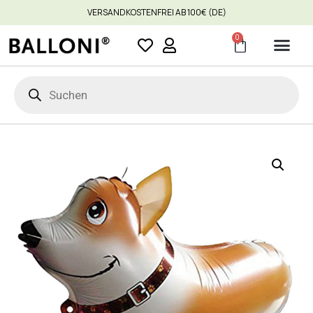
VERSANDKOSTENFREI AB 100€ (DE)
0