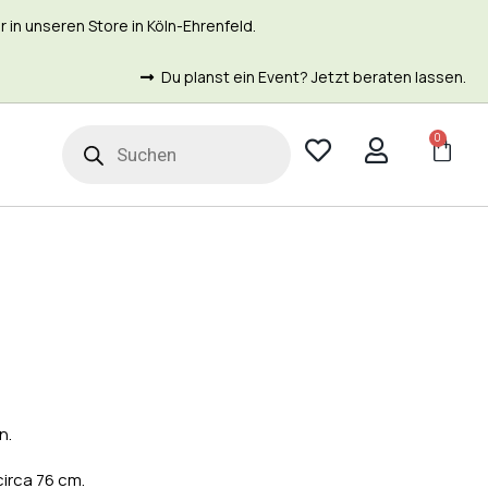
in unseren Store in Köln-Ehrenfeld.
Du planst ein Event? Jetzt beraten lassen.
0
t
n.
circa 76 cm.