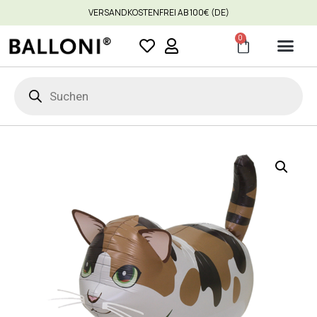
VERSANDKOSTENFREI AB 100€ (DE)
0