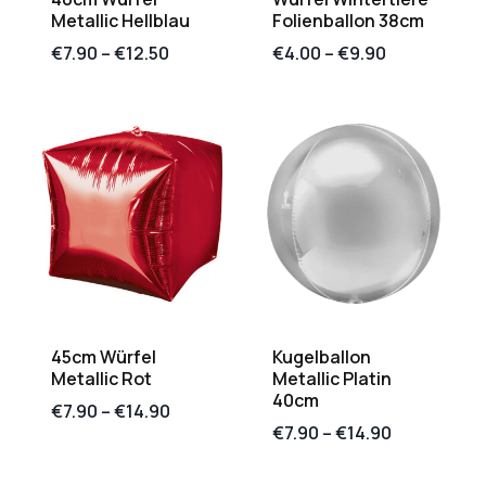
Metallic Hellblau
Folienballon 38cm
€
7.90
–
€
12.50
€
4.00
–
€
9.90
45cm Würfel
Kugelballon
Metallic Rot
Metallic Platin
40cm
€
7.90
–
€
14.90
€
7.90
–
€
14.90