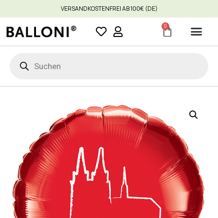
VERSANDKOSTENFREI AB 100€ (DE)
0