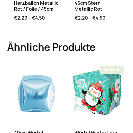
Herzballon Metallic
45cm Stern
Rot / Folie / 45cm
Metallic Rot
€
2.20
–
€
4.50
€
2.20
–
€
4.50
Ähnliche Produkte
Angebot!
40cm Würfel
Würfel Wintertiere