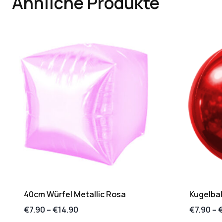
Ähnliche Produkte
40cm Würfel Metallic Rosa
Kugelbal
€
7.90
–
€
14.90
€
7.90
–