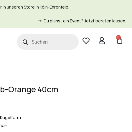
in unseren Store in Köln-Ehrenfeld.
Du planst ein Event? Jetzt beraten lassen.
0
t
lb-Orange 40cm
 Kugelform.
hön.