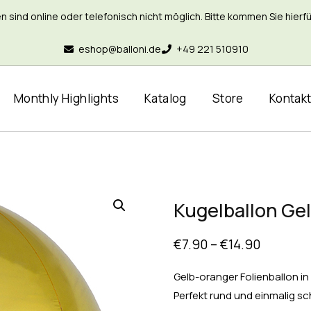
nd online oder telefonisch nicht möglich. Bitte kommen Sie hierfür 
eshop@balloni.de
+49 221 510910
Monthly Highlights
Katalog
Store
Kontak
Kugelballon Ge
€
7.90
–
€
14.90
Gelb-oranger Folienballon in
Perfekt rund und einmalig sc