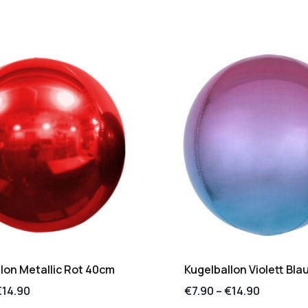
lon Metallic Rot 40cm
Kugelballon Violett Bl
€
14.90
€
7.90
–
€
14.90