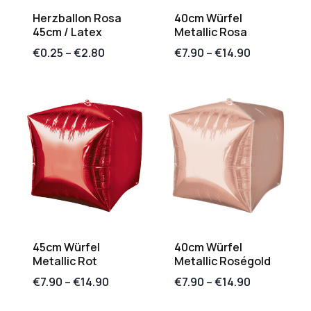
Herzballon Rosa
40cm Würfel
45cm / Latex
Metallic Rosa
€
0.25
–
€
2.80
€
7.90
–
€
14.90
45cm Würfel
40cm Würfel
Metallic Rot
Metallic Roségold
€
7.90
–
€
14.90
€
7.90
–
€
14.90