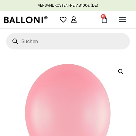
VERSANDKOSTENFREI AB 100€ (DE)
0