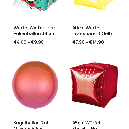
Würfel Wintertiere
40cm Würfel
Folienballon 38cm
Transparent Gelb
€
4.00
–
€
9.90
€
7.90
–
€
14.90
Kugelballon Rot-
45cm Würfel
Orange 40cm
Metallic Rot