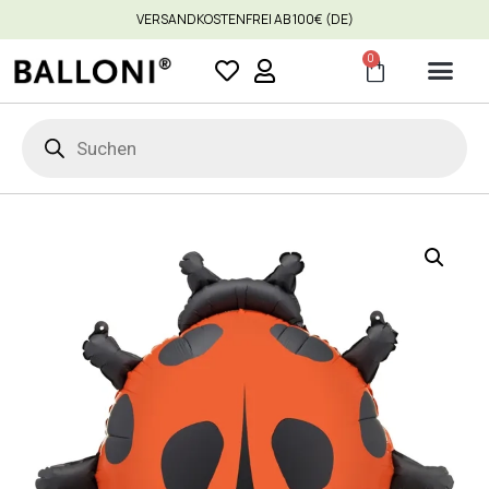
VERSANDKOSTENFREI AB 100€ (DE)
0