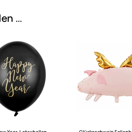
len …
ew Year, Latexballon
Glücksschwein Folienb