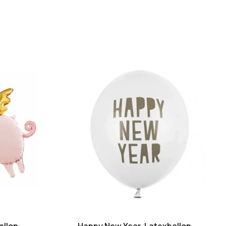
allon
Happy New Year, Latexballon