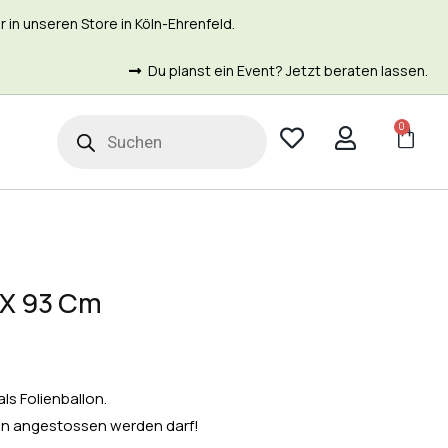
in unseren Store in Köln-Ehrenfeld.
Du planst ein Event? Jetzt beraten lassen.
0
t
 X 93 Cm
als Folienballon.
enen angestossen werden darf!