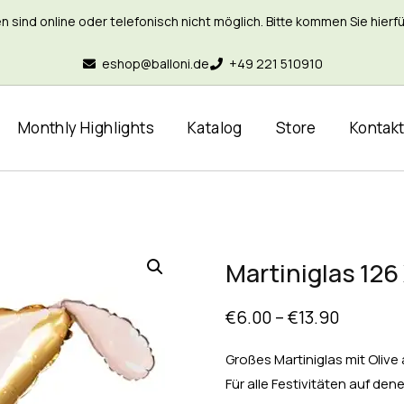
nd online oder telefonisch nicht möglich. Bitte kommen Sie hierfür 
eshop@balloni.de
+49 221 510910
Monthly Highlights
Katalog
Store
Kontak
Martiniglas 126
€
6.00
–
€
13.90
Großes Martiniglas mit Olive 
Für alle Festivitäten auf d