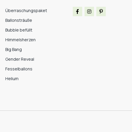
Überraschungspaket
Ballonsträuße
Bubble befüllt
Himmelsherzen
Big Bang
Gender Reveal
Fesselballons
Helium