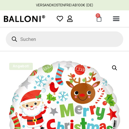
VERSANDKOSTENFREI AB 100€ (DE)
0
Angebot!