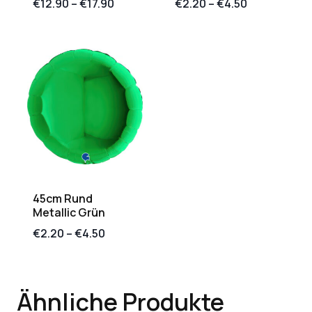
€
12.90
–
€
17.90
€
2.20
–
€
4.50
45cm Rund
Metallic Grün
€
2.20
–
€
4.50
Ähnliche Produkte