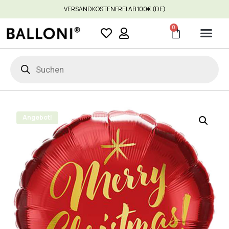
VERSANDKOSTENFREI AB 100€ (DE)
0
Angebot!