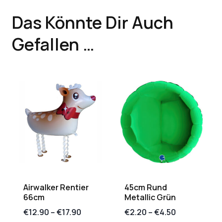
Das Könnte Dir Auch
Gefallen …
Airwalker Rentier
45cm Rund
66cm
Metallic Grün
€
12.90
–
€
17.90
€
2.20
–
€
4.50