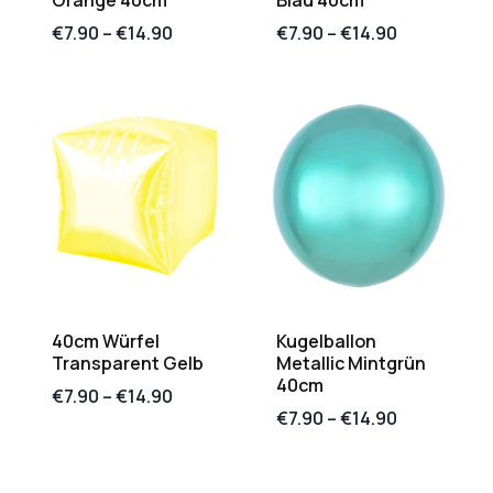
Orange 40cm
Blau 40cm
€
7.90
–
€
14.90
€
7.90
–
€
14.90
40cm Würfel
Kugelballon
Transparent Gelb
Metallic Mintgrün
40cm
€
7.90
–
€
14.90
€
7.90
–
€
14.90