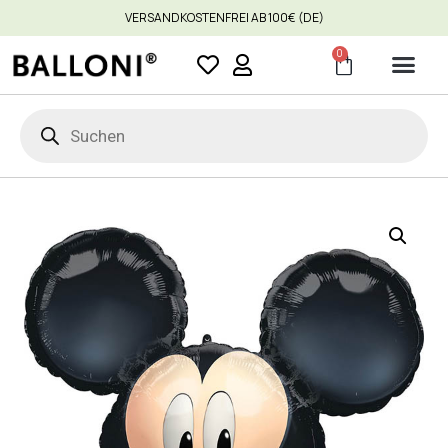
VERSANDKOSTENFREI AB 100€ (DE)
0