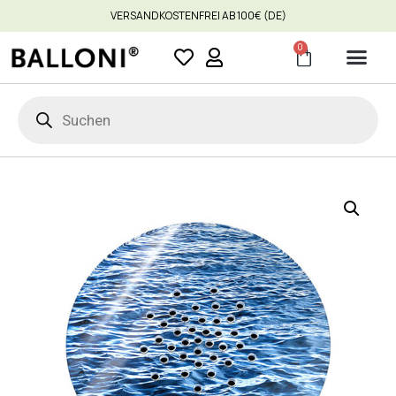
VERSANDKOSTENFREI AB 100€ (DE)
0