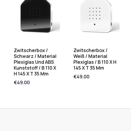
Zwitscherbox /
Zwitscherbox /
Schwarz / Material
Weiß / Material
Plexiglas Und ABS
Plexiglas / B 110 X H
Kunststoff / B 110 X
145 X T 35 Mm
H 145 X T 35 Mm
€
49.00
€
49.00