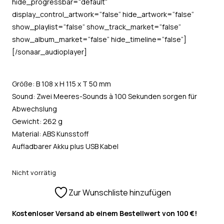
hide_progressbar=“default“
display_control_artwork=“false“ hide_artwork=“false“
show_playlist=“false“ show_track_market=“false“
show_album_market=“false“ hide_timeline=“false“]
[/sonaar_audioplayer]
Größe: B 108 x H 115 x T 50 mm
Sound: Zwei Meeres-Sounds à 100 Sekunden sorgen für
Abwechslung
Gewicht: 262 g
Material: ABS Kunsstoff
Aufladbarer Akku plus USB Kabel
Nicht vorrätig
Zur Wunschliste hinzufügen
Kostenloser Versand ab einem Bestellwert von 100 €!