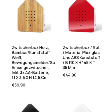
Zwitscherbox Holz,
Zwitscherbox / Rot
Bambus/Kunststoff
/ Material Plexiglas
Weiß,
Und ABS Kunststoff
Bewegungsmelder/Sound
/ B 110 X H 145 X T
Amselgezwitscher,
35 Mm
Inkl. 3x AA-Batterie,
€
44.90
11 X 3,5 X H 14,5 Cm
€
59.90