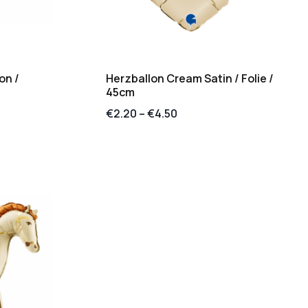
on /
Herzballon Cream Satin / Folie /
45cm
€
2.20
–
€
4.50