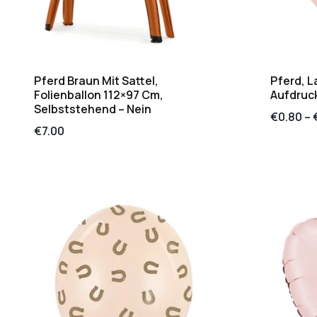
Pferd Braun Mit Sattel,
Pferd, L
Folienballon 112×97 Cm,
Aufdruc
Selbststehend – Nein
€
0.80
–
€
7.00