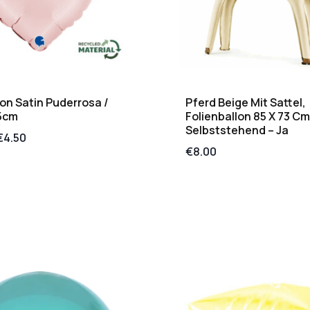
on Satin Puderrosa /
Pferd Beige Mit Sattel,
45cm
Folienballon 85 X 73 Cm
Selbststehend – Ja
€
4.50
€
8.00