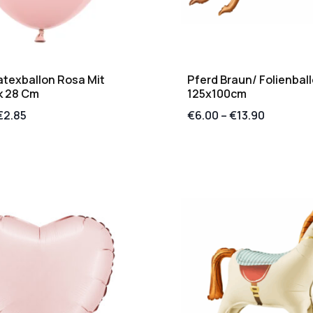
atexballon Rosa Mit
Pferd Braun/ Folienball
k 28 Cm
125x100cm
€
2.85
€
6.00
–
€
13.90