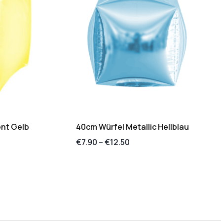
nt Gelb
40cm Würfel Metallic Hellblau
€
7.90
–
€
12.50