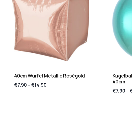
40cm Würfel Metallic Roségold
Kugelbal
40cm
€
7.90
–
€
14.90
€
7.90
–