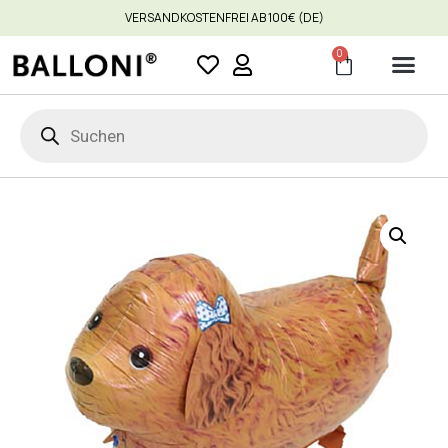
VERSANDKOSTENFREI AB 100€ (DE)
0