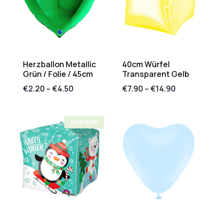
Herzballon Metallic
40cm Würfel
Grün / Folie / 45cm
Transparent Gelb
€
2.20
–
€
4.50
€
7.90
–
€
14.90
Angebot!