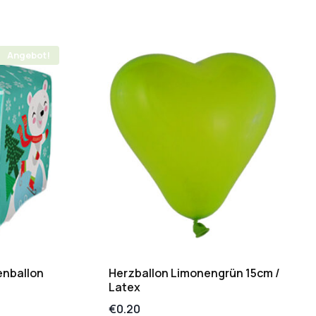
Angebot!
enballon
Herzballon Limonengrün 15cm /
Latex
€
0.20