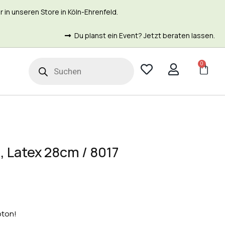
in unseren Store in Köln-Ehrenfeld.
Du planst ein Event? Jetzt beraten lassen.
0
t
 Latex 28cm / 8017
bton!