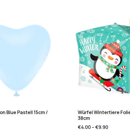
on Blue Pastell 15cm /
Würfel Wintertiere Foli
38cm
€
4.00
–
€
9.90