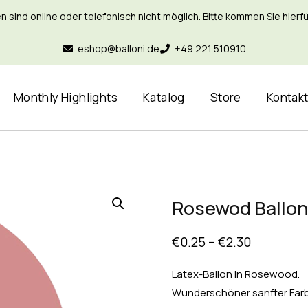
nd online oder telefonisch nicht möglich. Bitte kommen Sie hierfür 
eshop@balloni.de
+49 221 510910
Monthly Highlights
Katalog
Store
Kontak
Rosewod Ballon,
€
0.25
–
€
2.30
Latex-Ballon in Rosewood.
Wunderschöner sanfter Far