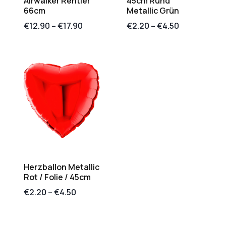
Airwalker Rentier
45cm Rund
66cm
Metallic Grün
€
12.90
–
€
17.90
€
2.20
–
€
4.50
Herzballon Metallic
Rot / Folie / 45cm
€
2.20
–
€
4.50