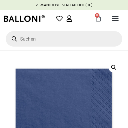
VERSANDKOSTENFREI AB 100€ (DE)
0