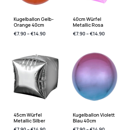
Kugelballon Gelb-
40cm Würfel
Orange 40cm
Metallic Rosa
€
7.90
–
€
14.90
€
7.90
–
€
14.90
45cm Würfel
Kugelballon Violett
Metallic Silber
Blau 40cm
€
7.90
–
€
14.90
€
7.90
–
€
14.90