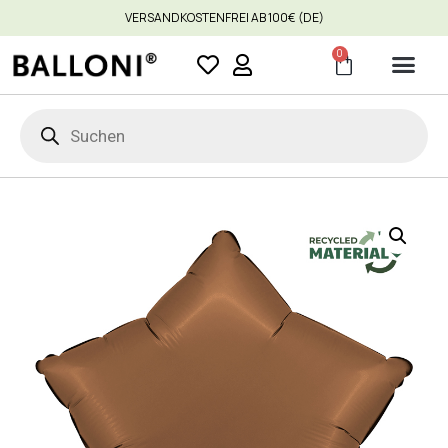
VERSANDKOSTENFREI AB 100€ (DE)
0