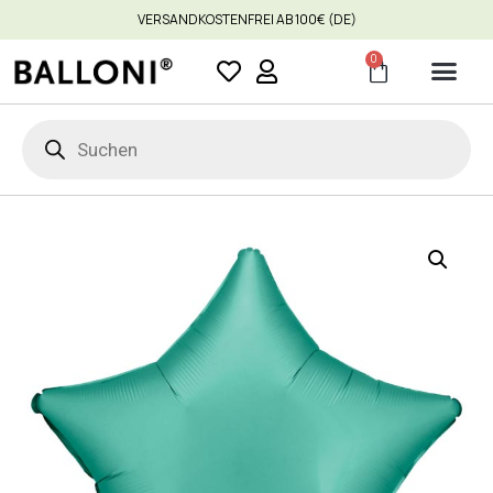
VERSANDKOSTENFREI AB 100€ (DE)
0