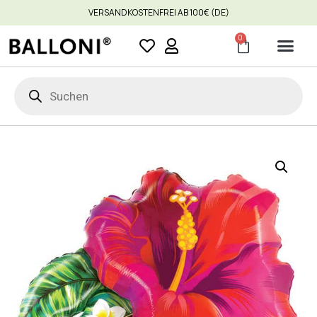
VERSANDKOSTENFREI AB 100€ (DE)
0