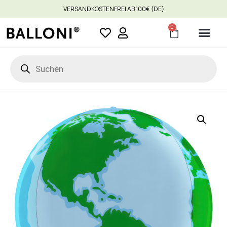
VERSANDKOSTENFREI AB 100€ (DE)
0