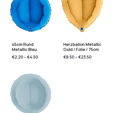
45cm Rund
Herzballon Metallic
Metallic Blau
Gold / Folie / 75cm
€
2.20
–
€
4.50
€
8.50
–
€
23.50