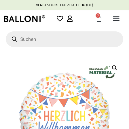
VERSANDKOSTENFREI AB 100€ (DE)
0