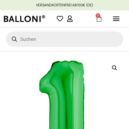
VERSANDKOSTENFREI AB 100€ (DE)
0