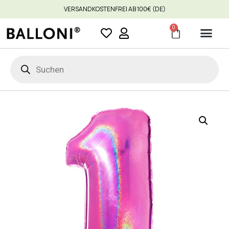
VERSANDKOSTENFREI AB 100€ (DE)
0