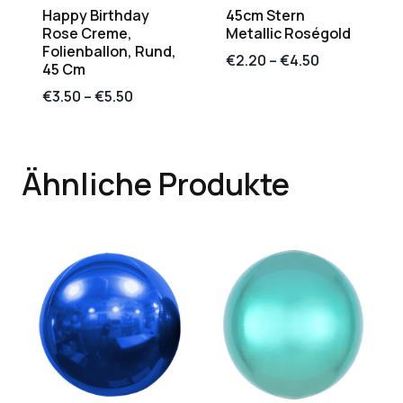
Happy Birthday
45cm Stern
Rose Creme,
Metallic Roségold
Folienballon, Rund,
€
2.20
–
€
4.50
45 Cm
€
3.50
–
€
5.50
Ähnliche Produkte