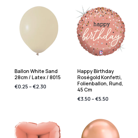
Ballon White Sand
Happy Birthday
28cm / Latex / 8015
Roségold Konfetti,
Folienballon, Rund,
€
0.25
–
€
2.30
45 Cm
€
3.50
–
€
5.50