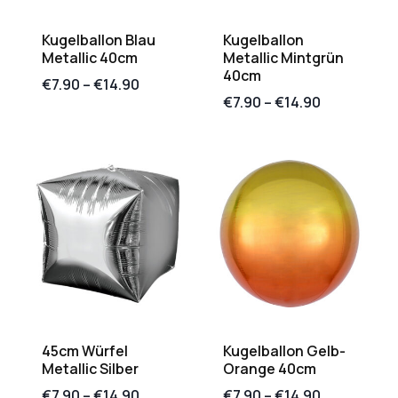
Kugelballon Blau
Kugelballon
Metallic 40cm
Metallic Mintgrün
40cm
€
7.90
–
€
14.90
€
7.90
–
€
14.90
45cm Würfel
Kugelballon Gelb-
Metallic Silber
Orange 40cm
€
7.90
–
€
14.90
€
7.90
–
€
14.90