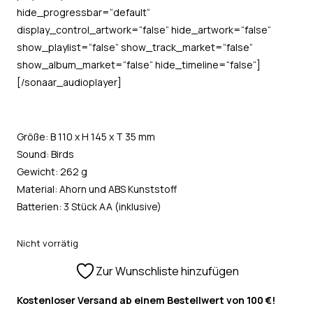
hide_progressbar=“default“
display_control_artwork=“false“ hide_artwork=“false“
show_playlist=“false“ show_track_market=“false“
show_album_market=“false“ hide_timeline=“false“]
[/sonaar_audioplayer]
Größe: B 110 x H 145 x T 35 mm
Sound: Birds
Gewicht: 262 g
Material: Ahorn und ABS Kunststoff
Batterien: 3 Stück AA (inklusive)
Nicht vorrätig
Zur Wunschliste hinzufügen
Kostenloser Versand ab einem Bestellwert von 100 €!