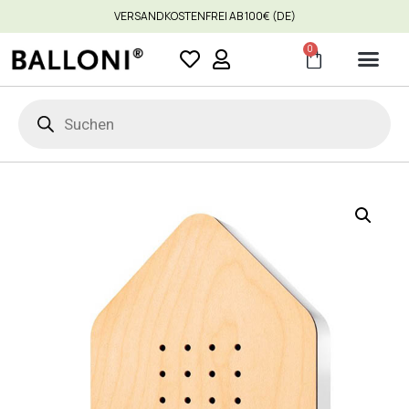
VERSANDKOSTENFREI AB 100€ (DE)
0