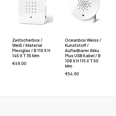
Zwitscherbox /
Oceanbox Weiss /
Weiß / Material
Kunststoff /
Plexiglas / B 110 X H
Aufladbarer Akku
145 X T 35 Mm
Plus USB Kabel / B
108 X H 115 X T 50
€
49.00
Mm
€
54.90