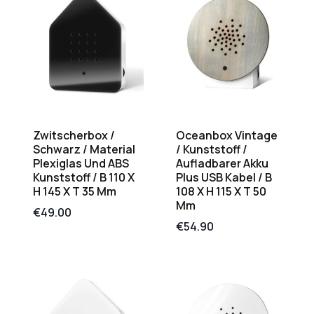
Zwitscherbox /
Oceanbox Vintage
Schwarz / Material
/ Kunststoff /
Plexiglas Und ABS
Aufladbarer Akku
Kunststoff / B 110 X
Plus USB Kabel / B
H 145 X T 35 Mm
108 X H 115 X T 50
Mm
€
49.00
€
54.90